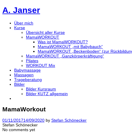
A. Janser
Über mich
Kurse
Übersicht aller Kurse
MamaWORKOUT
Was ist MamaWORKOUT?
MamaWORKOUT „mit Babybauch“
MamaWORKOUT „Beckenboden“ (zur Rückbildung
MamaWORKOUT „Ganzkörperkräftigung“
Pilates
WORKOUT Mix
Babymassage
Massagen
Trageberatung
Bilder
Bilder Kursraum
Bilder KUTZ allgemein
MamaWorkout
01/11/2017
14/09/2020
by
Stefan Schönecker
Stefan Schönecker
No comments yet