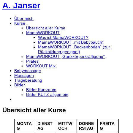
A. Janser
Über mich
Kurse
Übersicht aller Kurse
MamaWORKOUT
Was ist MamaWORKOUT?
MamaWORKOUT „mit Babybauch“
MamaWORKOUT „Beckenboden“ (zur
Rückbildung geeignet)
MamaWORKOUT „Ganzkörperkräftigung“
Pilates
WORKOUT Mix
Babymassage
Massagen
Trageberatung
Bilder
Bilder Kursraum
Bilder KUTZ allgemein
Übersicht aller Kurse
MONTA
DIENST
MITTW
DONNE
FREITA
G
AG
OCH
RSTAG
G